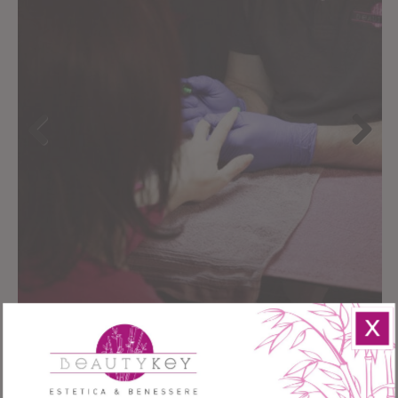
Previous
Next
X
Perché sceglierci