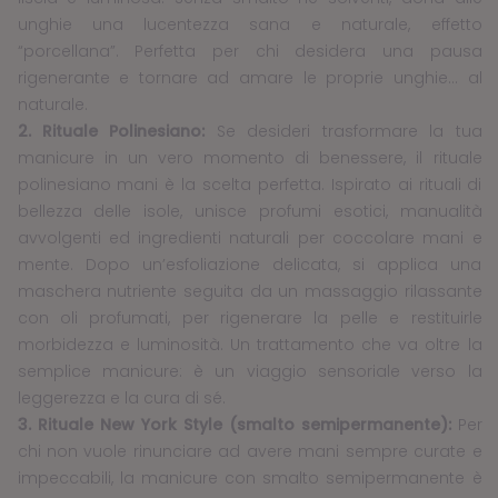
unghie una lucentezza sana e naturale, effetto
“porcellana”. Perfetta per chi desidera una pausa
rigenerante e tornare ad amare le proprie unghie… al
naturale.
2. Rituale Polinesiano:
Se desideri trasformare la tua
manicure in un vero momento di benessere, il rituale
polinesiano mani è la scelta perfetta. Ispirato ai rituali di
bellezza delle isole, unisce profumi esotici, manualità
avvolgenti ed ingredienti naturali per coccolare mani e
mente. Dopo un’esfoliazione delicata, si applica una
maschera nutriente seguita da un massaggio rilassante
con oli profumati, per rigenerare la pelle e restituirle
morbidezza e luminosità. Un trattamento che va oltre la
semplice manicure: è un viaggio sensoriale verso la
leggerezza e la cura di sé.
3. Rituale New York Style (smalto semipermanente):
Per
chi non vuole rinunciare ad avere mani sempre curate e
impeccabili, la manicure con smalto semipermanente è